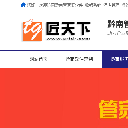
您好，欢迎访问黔南管家婆软件_收银系统_酒店管理_餐
黔南
助力企业
网站首页
黔南软件定制
黔南服