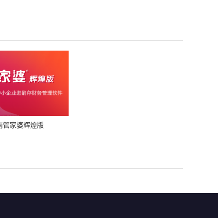
南管家婆辉煌版