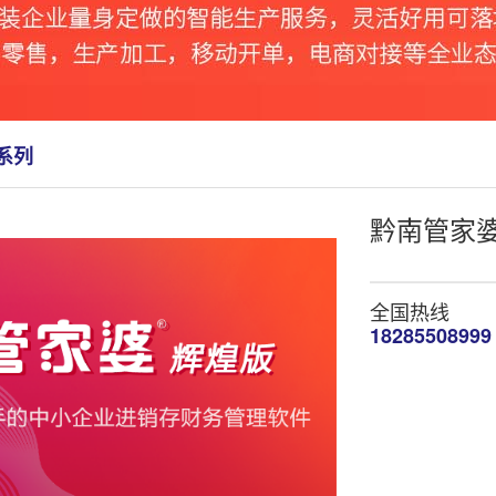
系列
黔南管家
全国热线
18285508999